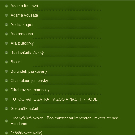
Agama límcová
Agama vousatá
Anolis sagrei
Ara ararauna
Ara žlutokrký
Bradavičník jávský
Brouci
Burunduk páskovaný
Chameleon jemenský
Dikobraz srstnatonosý
FOTOGRAFIE ZVÍŘAT V ZOO A NAŠI PŘÍRODĚ
Gekončík noční
Hroznýš královský - Boa constrictor imperator - revers striped -
Honduras
Ještěrkovec velký