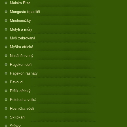
Mainka Elsa
Mangusta trpasličí
Mnohonožky
Motýli a můry
Myš zebrovaná
Myška africká
Nosál červený
Pagekon obří
Pagekon řasnatý
Pavouci
Plšík africký
Poletucha velká
Rosnička včelí
Sklípkani
Stínky