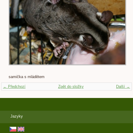
samička s mládětem
← Předchozí
Zpět do složky
Další →
Jazyky