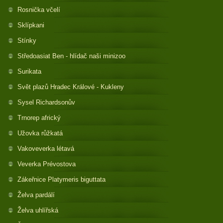
Rosnička včelí
Sklípkani
Stínky
Středoasiat Ben - hlídač naši minizoo
Surikata
Svět plazů Hradec Králové - Kukleny
Sysel Richardsonův
Trnorep africký
Užovka růžkatá
Vakoveverka létavá
Veverka Prévostova
Zákeřnice Platymeris biguttata
Želva pardálí
Želva uhlířská