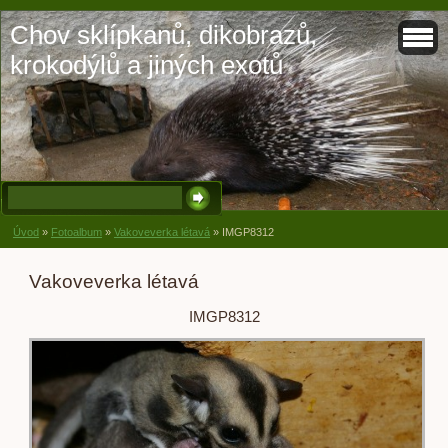
Chov sklípkanů, dikobrazů,
krokodýlů a jiných exotů
Úvod
»
Fotoalbum
»
Vakoveverka létavá
»
IMGP8312
Vakoveverka létavá
IMGP8312