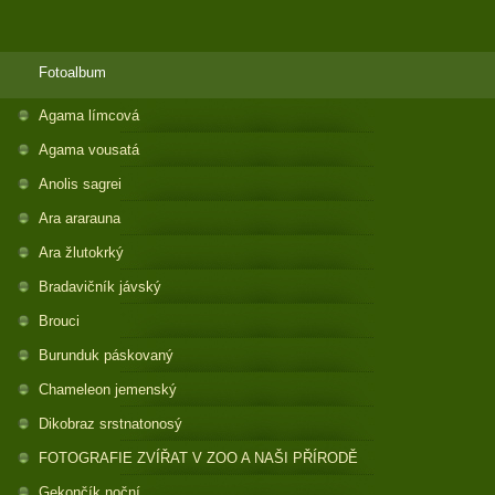
Fotoalbum
Agama límcová
Agama vousatá
Anolis sagrei
Ara ararauna
Ara žlutokrký
Bradavičník jávský
Brouci
Burunduk páskovaný
Chameleon jemenský
Dikobraz srstnatonosý
FOTOGRAFIE ZVÍŘAT V ZOO A NAŠI PŘÍRODĚ
Gekončík noční