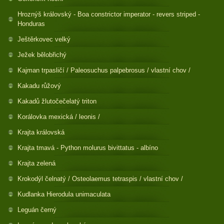
Hroznýš královský - Boa constrictor imperator - revers striped -
Honduras
Ještěrkovec velký
Ježek bělobřichý
Kajman trpasličí / Paleosuchus palpebrosus / vlastní chov /
Kakadu růžový
Kakadů žlutočečelatý triton
Korálovka mexická / leonis /
Krajta královská
Krajta tmavá - Python molurus bivittatus - albíno
Krajta zelená
Krokodýl čelnatý / Osteolaemus tetraspis / vlastní chov /
Kudlanka Hierodula unimaculata
Leguán černý