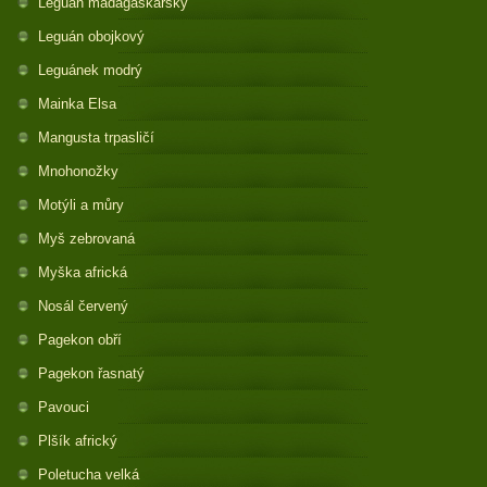
Leguán madagaskarský
Leguán obojkový
Leguánek modrý
Mainka Elsa
Mangusta trpasličí
Mnohonožky
Motýli a můry
Myš zebrovaná
Myška africká
Nosál červený
Pagekon obří
Pagekon řasnatý
Pavouci
Plšík africký
Poletucha velká