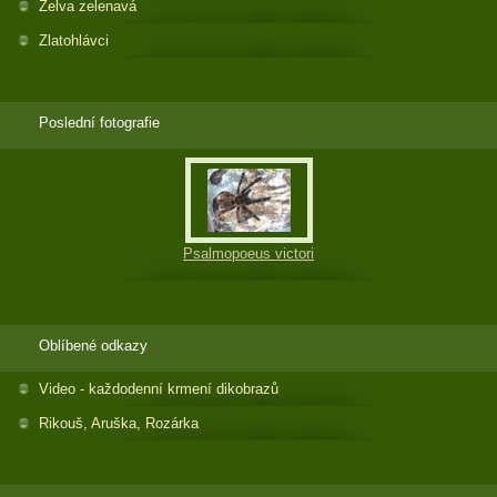
Želva zelenavá
Zlatohlávci
Poslední fotografie
Psalmopoeus victori
Oblíbené odkazy
Video - každodenní krmení dikobrazů
Rikouš, Aruška, Rozárka