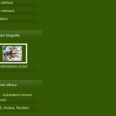
 uhlířská
 zelenavá
hlávci
dní fotografie
salmopoeus victori
ené odkazy
 - každodenní krmení
razů
š, Aruška, Rozárka