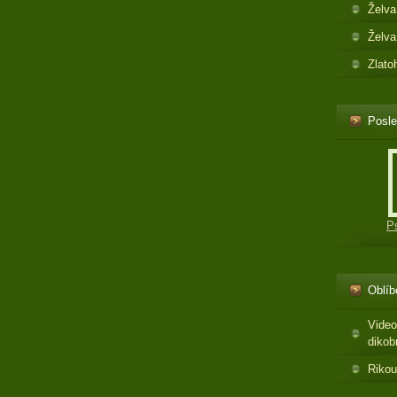
Želva
Želva
Zlato
Posle
P
Oblíb
Video
dikob
Rikou