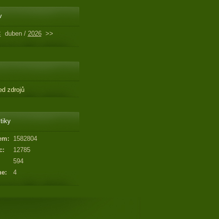
v
<
duben /
2026
>>
ed zdrojů
tiky
em:
1582804
c:
12785
594
ne:
4