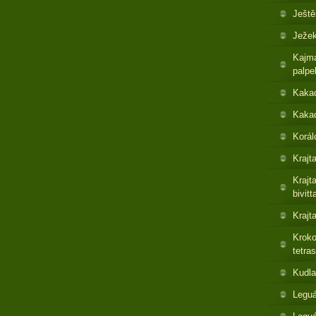
Ještě
Ježek
Kajma
palpe
Kaka
Kakad
Korál
Krajt
Krajt
bivitt
Krajt
Kroko
tetras
Kudla
Leguá