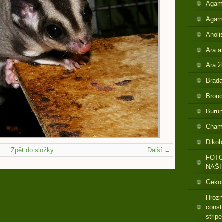
Agam
Agam
Anoli
Ara a
Ara ž
Brada
Brouc
Buru
Cham
Dikob
Zpět do složky
Další →
FOTO
NAŠI
Gekon
Hrozn
const
strip