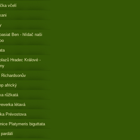
čka včelí
kani
y
oasiat Ben - hlídač naši
oo
ata
plazů Hradec Králové -
eny
 Richardsonův
ep africký
a růžkatá
everka létavá
ka Prévostova
nice Platymeris biguttata
 pardálí