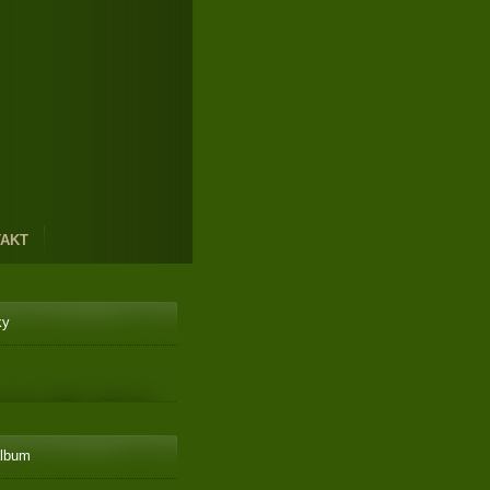
AKT
ky
album