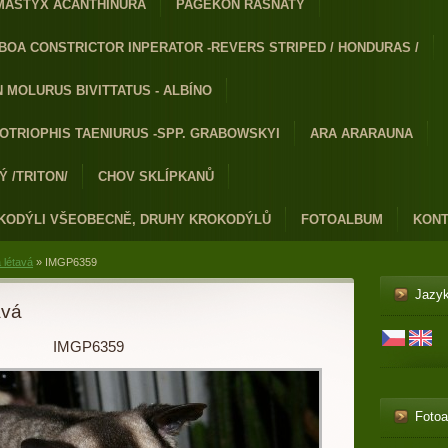
MASTYX ACANTHINURA
PAGEKON ŘASNATÝ
BOA CONSTRICTOR INPERATOR -REVERS STRIPED / HONDURAS /
 MOLURUS BIVITTATUS - ALBÍNO
OTRIOPHIS TAENIURUS -SPP. GRABOWSKYI
ARA ARARAUNA
 /TRITON/
CHOV SKLÍPKANŮ
KODÝLI VŠEOBECNĚ, DRUHY KROKODÝLŮ
FOTOALBUM
KONT
 létavá
»
IMGP6359
Jazy
avá
IMGP6359
Foto