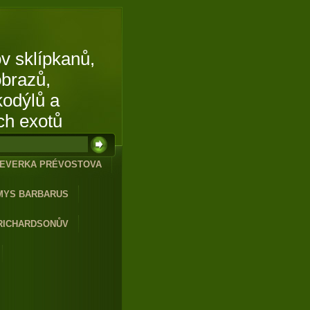
v sklípkanů,
obrazů,
kodýlů a
ch exotů
EVERKA PRÉVOSTOVA
MYS BARBARUS
RICHARDSONŮV