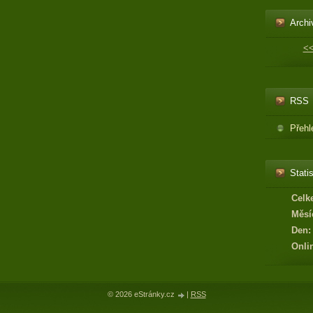
Archi
<
RSS
Přehl
Statis
Celk
Měsí
Den:
Onli
© 2026 eStránky.cz
|
RSS