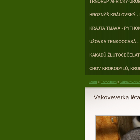
TRNOREP AFRICKÝ-URO
HROZNÝŠ KRÁLOVSKÝ - 
KRAJTA TMAVÁ - PYTHON
UŽOVKA TENKOOCASÁ - 
KAKADŮ ŽLUTOČEČELATÝ
CHOV KROKODÝLŮ, KRO
Úvod
»
Fotoalbum
»
Vakoveverka
Vakoveverka lét