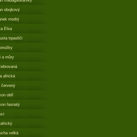
án madagaskarský
n obojkový
ánek modrý
a Elsa
sta trpasličí
onožky
i a můry
zebrovaná
 africká
 červený
on obří
on řasnatý
uci
 africký
ucha velká