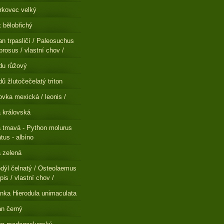
rkovec velký
 bělobřichý
n trpasličí / Paleosuchus
brosus / vlastní chov /
du růžový
ů žlutočečelatý triton
ovka mexická / leonis /
a královská
a tmavá - Python molurus
atus - albíno
a zelená
dýl čelnatý / Osteolaemus
pis / vlastní chov /
nka Hierodula unimaculata
n černý