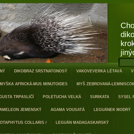
Cho
dik
kro
jiný
NÝ
DIKOBRAZ SRSTNATONOSÝ
VAKOVEVERKA LÉTAVÁ
V
MYŠKA AFRICKÁ-MUS MINUTOIDES
MYŠ ZEBROVANÁ-LEMNISCO
GUSTA TRPASLIČÍ
POLETUCHA VELKÁ
SURIKATA
SYSEL 
AMELEON JEMENSKÝ
AGAMA VOUSATÁ
LEGUÁNEK MODRÝ
OTAPHYTUS COLLARIS /
LEGUÁN MADAGASKARSKÝ