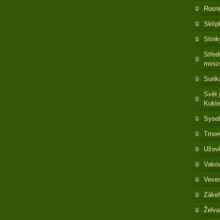
Rosni
Sklíp
Stínk
Střed
miniz
Surik
Svět 
Kukl
Sysel
Trnor
Užovk
Vakov
Vever
Zákeř
Želva