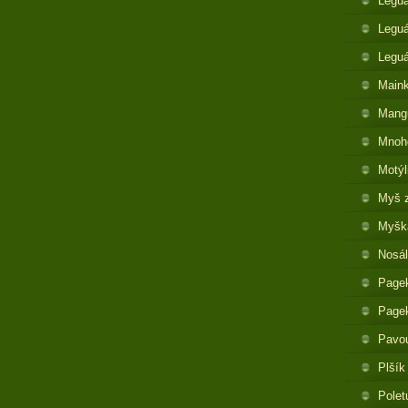
Legu
Leguá
Legu
Maink
Mangu
Mnoh
Motýl
Myš 
Myška
Nosál
Pagek
Pagek
Pavo
Plšík
Polet