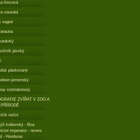
a límcová
a vousatá
s sagrei
rarauna
lutokrký
vičník jávský
i
nduk páskovaný
eleon jemenský
raz srstnatonosý
GRAFIE ZVÍŘAT V ZOO A
 PŘÍRODĚ
čík noční
ýš královský - Boa
rictor imperator - revers
ed - Honduras