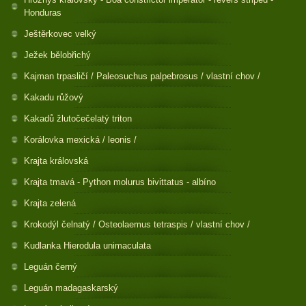
Honduras
Ještěrkovec velký
Ježek bělobřichý
Kajman trpasličí / Paleosuchus palpebrosus / vlastní chov /
Kakadu růžový
Kakadů žlutočečelatý triton
Korálovka mexická / leonis /
Krajta královská
Krajta tmavá - Python molurus bivittatus - albíno
Krajta zelená
Krokodýl čelnatý / Osteolaemus tetraspis / vlastní chov /
Kudlanka Hierodula unimaculata
Leguán černý
Leguán madagaskarský