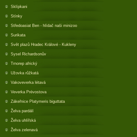
Sklípkani
Stínky
Středoasiat Ben - hlídač naši minizoo
Surikata
Svět plazů Hradec Králové - Kukleny
Sysel Richardsonův
Trnorep africký
Užovka růžkatá
Vakoveverka létavá
Veverka Prévostova
Zákeřnice Platymeris biguttata
Želva pardálí
Želva uhlířská
Želva zelenavá