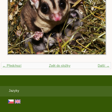
← Předchozí
Zpět do složky
Další →
Jazyky