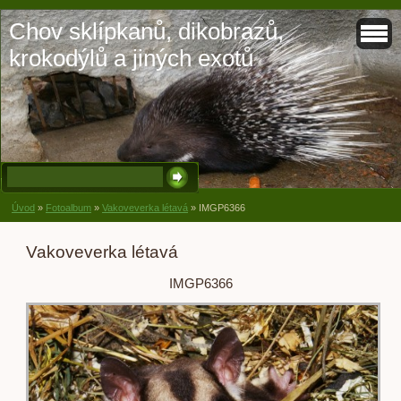
Chov sklípkanů, dikobrazů,
krokodýlů a jiných exotů
Úvod
»
Fotoalbum
»
Vakoveverka létavá
»
IMGP6366
Vakoveverka létavá
IMGP6366