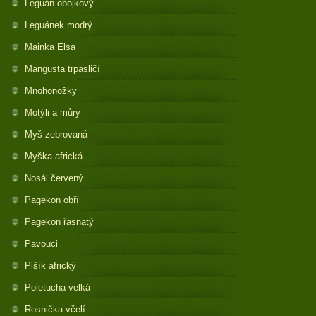
Leguán obojkový
Leguánek modrý
Mainka Elsa
Mangusta trpasličí
Mnohonožky
Motýli a můry
Myš zebrovaná
Myška africká
Nosál červený
Pagekon obří
Pagekon řasnatý
Pavouci
Plšík africký
Poletucha velká
Rosnička včelí